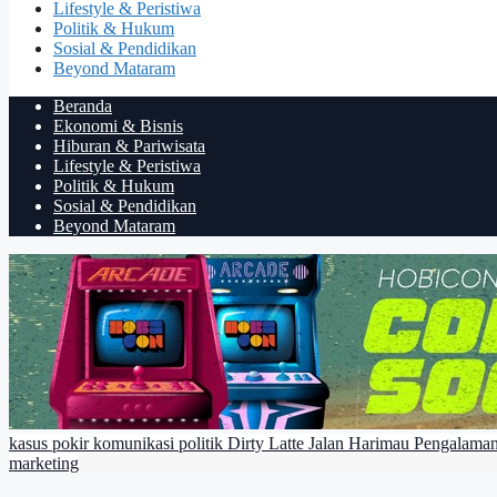
Lifestyle & Peristiwa
Politik & Hukum
Sosial & Pendidikan
Beyond Mataram
Beranda
Ekonomi & Bisnis
Hiburan & Pariwisata
Lifestyle & Peristiwa
Politik & Hukum
Sosial & Pendidikan
Beyond Mataram
kasus pokir
komunikasi politik
Dirty Latte
Jalan Harimau
Pengalama
marketing