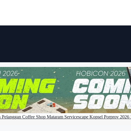
n Pelanggan
Coffee Shop Mataram
Servicescape
Kopsel
Porprov 2026