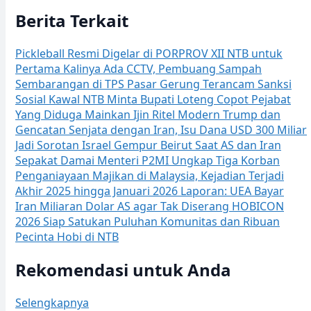
Berita Terkait
Pickleball Resmi Digelar di PORPROV XII NTB untuk
Pertama Kalinya
Ada CCTV, Pembuang Sampah
Sembarangan di TPS Pasar Gerung Terancam Sanksi
Sosial
Kawal NTB Minta Bupati Loteng Copot Pejabat
Yang Diduga Mainkan Ijin Ritel Modern
Trump dan
Gencatan Senjata dengan Iran, Isu Dana USD 300 Miliar
Jadi Sorotan
Israel Gempur Beirut Saat AS dan Iran
Sepakat Damai
Menteri P2MI Ungkap Tiga Korban
Penganiayaan Majikan di Malaysia, Kejadian Terjadi
Akhir 2025 hingga Januari 2026
Laporan: UEA Bayar
Iran Miliaran Dolar AS agar Tak Diserang
HOBICON
2026 Siap Satukan Puluhan Komunitas dan Ribuan
Pecinta Hobi di NTB
Rekomendasi untuk Anda
Selengkapnya