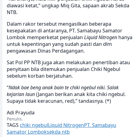
diawasi ketat,” ungkap Miq Gita, sapaan akrab Sekda
NTB.
Dalam rakor tersebut mengasilkan beberapa
kesepakatan di antaranya, PT. Samabayu Samator
Lombok memperketat penjualan
Liquid Nitrogen
hanya
untuk kepentingan yang sudah pasti dan dlm
pengawasan Dinas Perdagangan.
Sat Pol PP NTB juga akan melakukan penertiban atau
penyitaan bila ditemukan penjualan Chiki Ngebul
sebelum korban berjatuhan.
“
Ndak bae beng anak bain te chiki ngebul niki. Salak
kejarian laun
(Jangan berikan anak kita chiki ngebul.
Supaya tidak keracunan, red),” tandasnya. (*)
Adi Prayuda
Penulis.
TAGS
chiki ngebul
Liquid Nitrogen
PT. Samabayu
Samator Lombok
sekda ntb