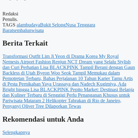
Redaksi
Penulis.
TAGS
alam
budaya
Bukit Selong
Nusa Tenggara
Barat
sembalun
wisata
Berita Terkait
Transformasi Outfit Lim Ji Yeon di Drama Korea My Royal
Nemesis
Airport Fashion Renjun NCT Dream yang Selalu Stylish
dan Curi Perhatian
Lisa BLACKPINK Tampil Berani dengan Gaun
Backless di Utah
Byeon Woo Seok Tampil Memukau dalam
Pemotretan Terbaru, Bahas Perjalanan 10 Tahun Karier
Tamu Artis
di Pesta Pernikahan Yaya Urassaya dan Nadech Kugimiya, Ada
Bright hingga Lisa BLACKPINK
Pepito Market: Destinasi Belanja
dan Kuliner Terbaru di Senggigi
Perlu Penanganan Khusus untuk
Pariwisata Mataram
2 Helikopter Tabrakan di Rio de Janeiro,
Penyanyi Oliver Tree Dilaporkan Tewas
Rekomendasi untuk Anda
Selengkapnya