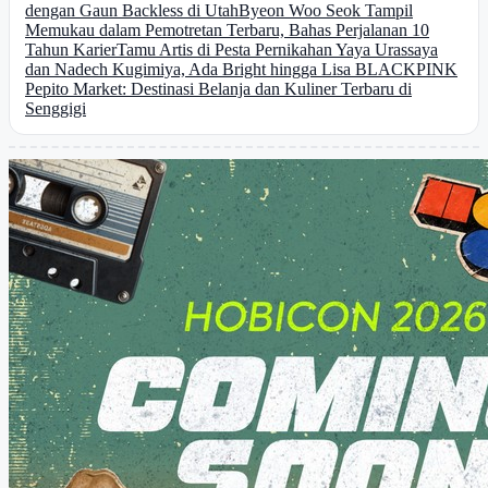
dengan Gaun Backless di Utah
Byeon Woo Seok Tampil
Memukau dalam Pemotretan Terbaru, Bahas Perjalanan 10
Tahun Karier
Tamu Artis di Pesta Pernikahan Yaya Urassaya
dan Nadech Kugimiya, Ada Bright hingga Lisa BLACKPINK
Pepito Market: Destinasi Belanja dan Kuliner Terbaru di
Senggigi