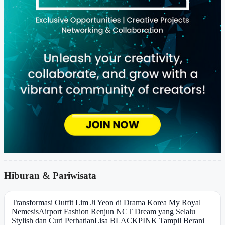
Hiburan & Pariwisata
Transformasi Outfit Lim Ji Yeon di Drama Korea My Royal
Nemesis
Airport Fashion Renjun NCT Dream yang Selalu
Stylish dan Curi Perhatian
Lisa BLACKPINK Tampil Berani