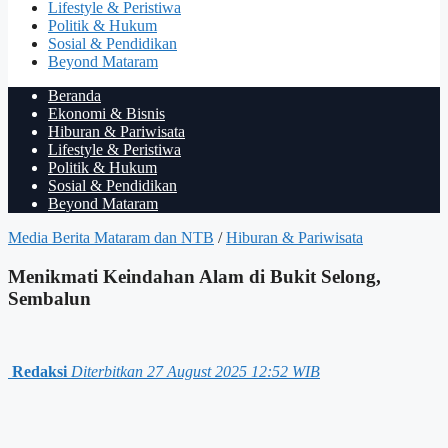
Lifestyle & Peristiwa
Politik & Hukum
Sosial & Pendidikan
Beyond Mataram
Beranda
Ekonomi & Bisnis
Hiburan & Pariwisata
Lifestyle & Peristiwa
Politik & Hukum
Sosial & Pendidikan
Beyond Mataram
Media Berita Mataram dan NTB
/
Hiburan & Pariwisata
Menikmati Keindahan Alam di Bukit Selong,
Sembalun
Redaksi
Diterbitkan 27 August 2025 12:52 WIB