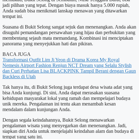
jadi pilihan yang tepat. Dengan biaya masuk hanya 5.000 rupiah,
Anda sudah bisa menikmati lanskap menawan yang ditawarkan
tempat ini.
Suasana di Bukit Selong sangat sejuk dan menenangkan. Anda akan
disuguhi pemandangan persawahan yang hijau dan perbukitan yang
membentang sejauh mata memandang. Kombinasi ini menciptakan
panorama yang menyejukkan hati dan pikiran.
BACA JUGA
Transformasi Outfit Lim Ji Yeon di Drama Korea My Royal
Nemesis
Airport Fashion Renjun NCT Dream yang Selalu Stylish
dan Curi Perhatian
Lisa BLACKPINK Tampil Berani dengan Gaun
Backless di Utah
Tak hanya itu, di Bukit Selong juga terdapat desa wisata adat yang
bisa Anda kunjungi. Di sini, Anda dapat merasakan suasana
kehidupan masyarakat lokal yang ramah dan mempelajari budaya
unik mereka. Pengalaman ini tentu akan menambah kesan
mendalam dalam kunjungan Anda.
Dengan segala keindahannya, Bukit Selong menawarkan
pengalaman wisata yang menyegarkan dan menenangkan. Jadi,
siapkan diri Anda untuk menjelajahi keindahan alam dan budaya di
tempat yang satu ini.