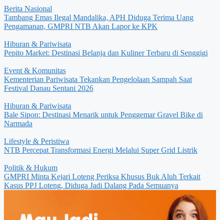
Berita Nasional
Tambang Emas Ilegal Mandalika, APH Diduga Terima Uang
Pengamanan, GMPRI NTB Akan Lapor ke KPK
Hiburan & Pariwisata
Pepito Market: Destinasi Belanja dan Kuliner Terbaru di Senggigi
Event & Komunitas
Kementerian Pariwisata Tekankan Pengelolaan Sampah Saat
Festival Danau Sentani 2026
Hiburan & Pariwisata
Bale Sipon: Destinasi Menarik untuk Penggemar Gravel Bike di
Narmada
Lifestyle & Peristiwa
NTB Percepat Transformasi Energi Melalui Super Grid Listrik
Politik & Hukum
GMPRI Minta Kejari Loteng Periksa Khusus Buk Aluh Terkait
Kasus PPJ Loteng, Diduga Jadi Dalang Pada Semuanya