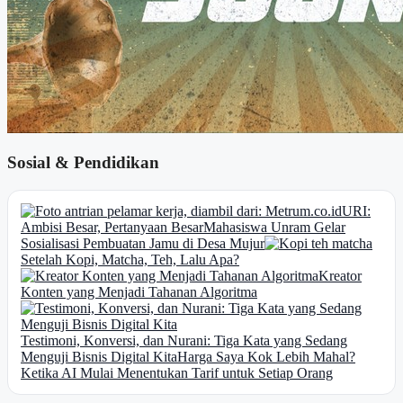
Sosial & Pendidikan
URI:
Ambisi Besar, Pertanyaan Besar
Mahasiswa Unram Gelar
Sosialisasi Pembuatan Jamu di Desa Mujur
Setelah Kopi, Matcha, Teh, Lalu Apa?
Kreator
Konten yang Menjadi Tahanan Algoritma
Testimoni, Konversi, dan Nurani: Tiga Kata yang Sedang
Menguji Bisnis Digital Kita
Harga Saya Kok Lebih Mahal?
Ketika AI Mulai Menentukan Tarif untuk Setiap Orang