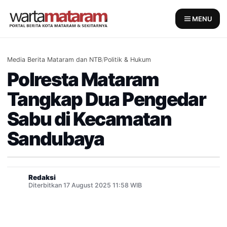
Skip
to
MENU
content
Media Berita Mataram dan NTB
/
Politik & Hukum
Polresta Mataram
Tangkap Dua Pengedar
Sabu di Kecamatan
Sandubaya
Redaksi
Diterbitkan 17 August 2025 11:58 WIB