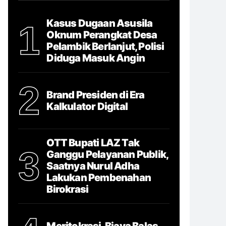
Kasus Dugaan Asusila
1
Oknum Perangkat Desa
Pelambik Berlanjut, Polisi
Diduga Masuk Angin
2
Brand Presiden di Era
Kalkulator Digital
OTT Bupati LAZ Tak
3
Ganggu Pelayanan Publik,
Saatnya Nurul Adha
Lakukan Pembenahan
Birokrasi
Meritokrasi, Biaya Balas