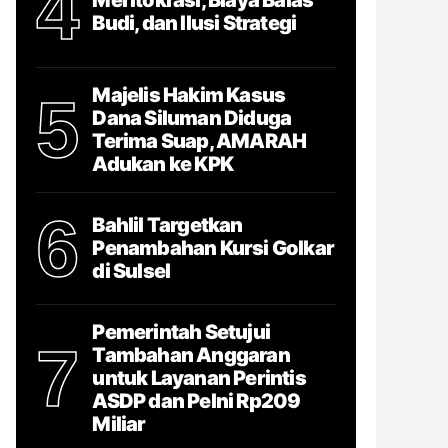
4
Budi, dan Ilusi Strategi
Majelis Hakim Kasus
5
Dana Siluman Diduga
Terima Suap, AMARAH
Adukan ke KPK
6
Bahlil Targetkan
Penambahan Kursi Golkar
di Sulsel
Pemerintah Setujui
7
Tambahan Anggaran
untuk Layanan Perintis
ASDP dan Pelni Rp209
Miliar