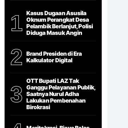
Kasus Dugaan Asusila
1
Oknum Perangkat Desa
Pelambik Berlanjut, Polisi
Diduga Masuk Angin
2
Brand Presiden di Era
Kalkulator Digital
OTT Bupati LAZ Tak
3
Ganggu Pelayanan Publik,
Saatnya Nurul Adha
Lakukan Pembenahan
Birokrasi
Meritokrasi, Biaya Balas