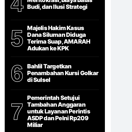
4
Budi, dan Ilusi Strategi
Majelis Hakim Kasus
5
Dana Siluman Diduga
Terima Suap, AMARAH
Adukan ke KPK
6
Bahlil Targetkan
Penambahan Kursi Golkar
di Sulsel
Pemerintah Setujui
7
Tambahan Anggaran
untuk Layanan Perintis
ASDP dan Pelni Rp209
Miliar