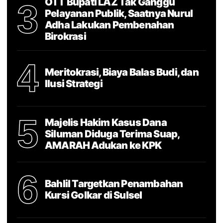
OTT Bupati LAZ Tak Ganggu
3
Pelayanan Publik, Saatnya Nurul
Adha Lakukan Pembenahan
Birokrasi
4
Meritokrasi, Biaya Balas Budi, dan
Ilusi Strategi
5
Majelis Hakim Kasus Dana
Siluman Diduga Terima Suap,
AMARAH Adukan ke KPK
6
Bahlil Targetkan Penambahan
Kursi Golkar di Sulsel