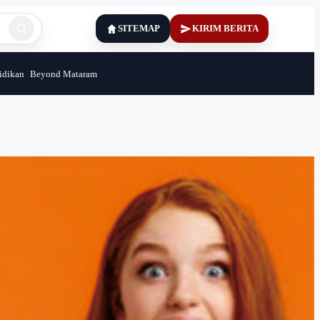
SITEMAP
KIRIM BERITA
idikan
Beyond Mataram