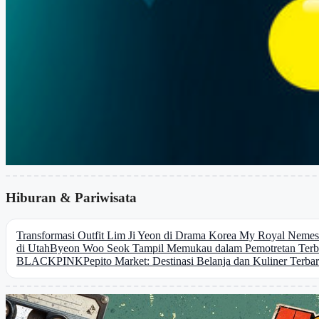
Hiburan & Pariwisata
Transformasi Outfit Lim Ji Yeon di Drama Korea My Royal Nemes
di Utah
Byeon Woo Seok Tampil Memukau dalam Pemotretan Terbar
BLACKPINK
Pepito Market: Destinasi Belanja dan Kuliner Terbar