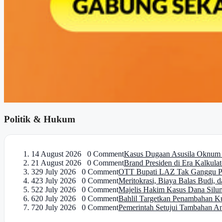
Politik & Hukum
1
4 August 2026 0 Comment
Kasus Dugaan Asusila Oknum P
2
1 August 2026 0 Comment
Brand Presiden di Era Kalkulat
3
29 July 2026 0 Comment
OTT Bupati LAZ Tak Ganggu Pel
4
23 July 2026 0 Comment
Meritokrasi, Biaya Balas Budi, da
5
22 July 2026 0 Comment
Majelis Hakim Kasus Dana Si
6
20 July 2026 0 Comment
Bahlil Targetkan Penambahan Kur
7
20 July 2026 0 Comment
Pemerintah Setujui Tambahan An