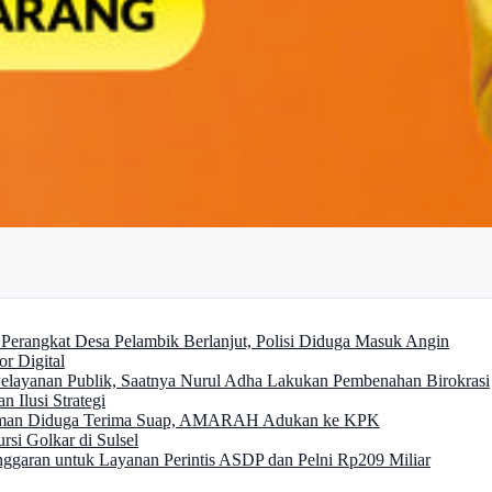
erangkat Desa Pelambik Berlanjut, Polisi Diduga Masuk Angin
or Digital
ayanan Publik, Saatnya Nurul Adha Lakukan Pembenahan Birokrasi
n Ilusi Strategi
luman Diduga Terima Suap, AMARAH Adukan ke KPK
si Golkar di Sulsel
ggaran untuk Layanan Perintis ASDP dan Pelni Rp209 Miliar