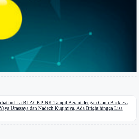
rhatian
Lisa BLACKPINK Tampil Berani dengan Gaun Backless
n Yaya Urassaya dan Nadech Kugimiya, Ada Bright hingga Lisa