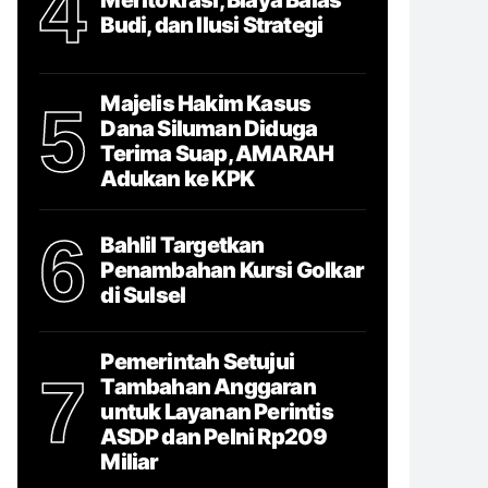
4
Budi, dan Ilusi Strategi
Majelis Hakim Kasus
5
Dana Siluman Diduga
Terima Suap, AMARAH
Adukan ke KPK
6
Bahlil Targetkan
Penambahan Kursi Golkar
di Sulsel
Pemerintah Setujui
7
Tambahan Anggaran
untuk Layanan Perintis
ASDP dan Pelni Rp209
Miliar