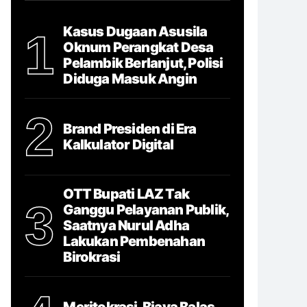
Kasus Dugaan Asusila
1
Oknum Perangkat Desa
Pelambik Berlanjut, Polisi
Diduga Masuk Angin
2
Brand Presiden di Era
Kalkulator Digital
OTT Bupati LAZ Tak
3
Ganggu Pelayanan Publik,
Saatnya Nurul Adha
Lakukan Pembenahan
Birokrasi
Meritokrasi, Biaya Balas