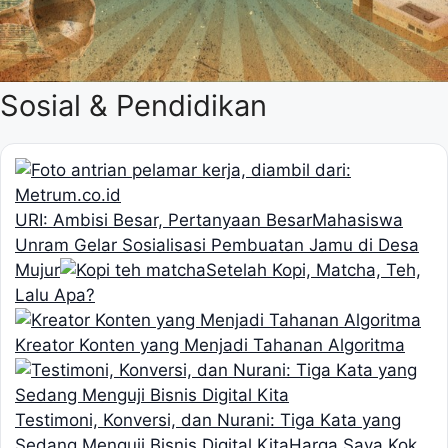
Sosial & Pendidikan
URI: Ambisi Besar, Pertanyaan Besar
Mahasiswa
Unram Gelar Sosialisasi Pembuatan Jamu di Desa
Mujur
Setelah Kopi, Matcha, Teh,
Lalu Apa?
Kreator Konten yang Menjadi Tahanan Algoritma
Testimoni, Konversi, dan Nurani: Tiga Kata yang
Sedang Menguji Bisnis Digital Kita
Harga Saya Kok