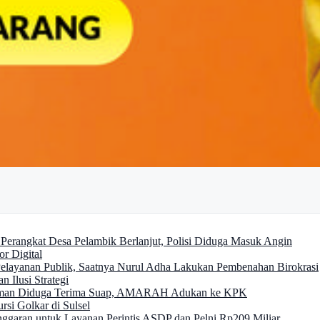
erangkat Desa Pelambik Berlanjut, Polisi Diduga Masuk Angin
or Digital
ayanan Publik, Saatnya Nurul Adha Lakukan Pembenahan Birokrasi
n Ilusi Strategi
luman Diduga Terima Suap, AMARAH Adukan ke KPK
si Golkar di Sulsel
ggaran untuk Layanan Perintis ASDP dan Pelni Rp209 Miliar