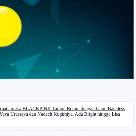
rhatian
Lisa BLACKPINK Tampil Berani dengan Gaun Backless
n Yaya Urassaya dan Nadech Kugimiya, Ada Bright hingga Lisa