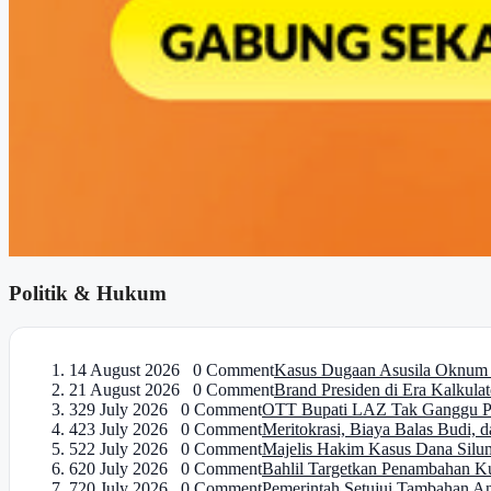
Politik & Hukum
1
4 August 2026 0 Comment
Kasus Dugaan Asusila Oknum P
2
1 August 2026 0 Comment
Brand Presiden di Era Kalkulat
3
29 July 2026 0 Comment
OTT Bupati LAZ Tak Ganggu Pel
4
23 July 2026 0 Comment
Meritokrasi, Biaya Balas Budi, da
5
22 July 2026 0 Comment
Majelis Hakim Kasus Dana Si
6
20 July 2026 0 Comment
Bahlil Targetkan Penambahan Kur
7
20 July 2026 0 Comment
Pemerintah Setujui Tambahan An