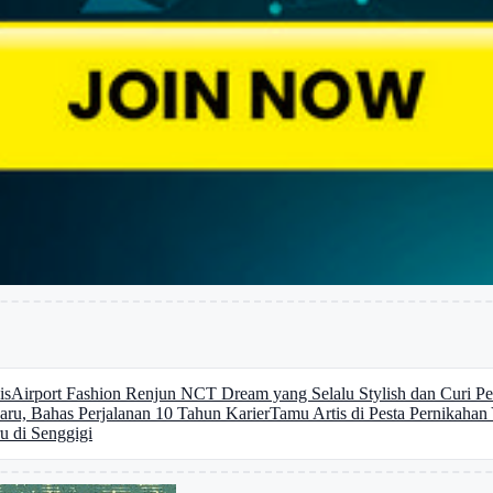
is
Airport Fashion Renjun NCT Dream yang Selalu Stylish dan Curi Pe
u, Bahas Perjalanan 10 Tahun Karier
Tamu Artis di Pesta Pernikaha
u di Senggigi