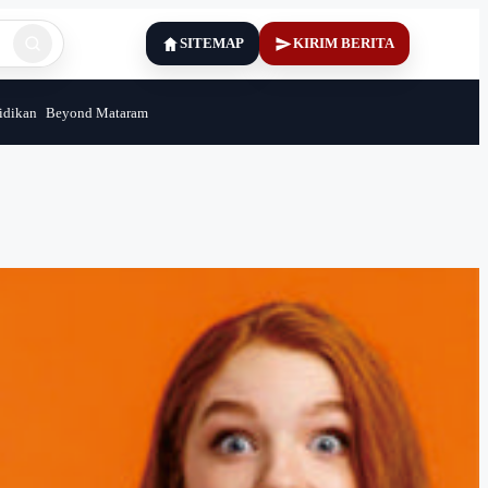
SITEMAP
KIRIM BERITA
idikan
Beyond Mataram