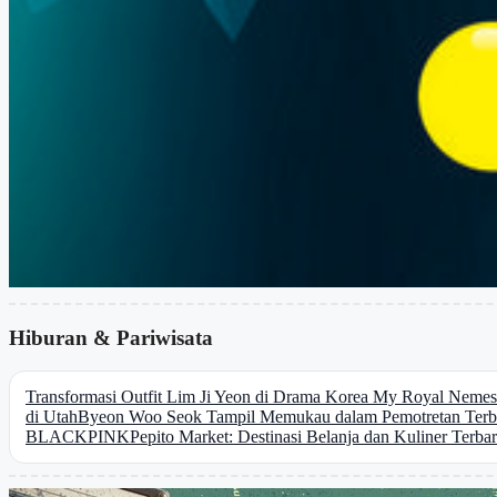
Hiburan & Pariwisata
Transformasi Outfit Lim Ji Yeon di Drama Korea My Royal Nemes
di Utah
Byeon Woo Seok Tampil Memukau dalam Pemotretan Terbar
BLACKPINK
Pepito Market: Destinasi Belanja dan Kuliner Terbar