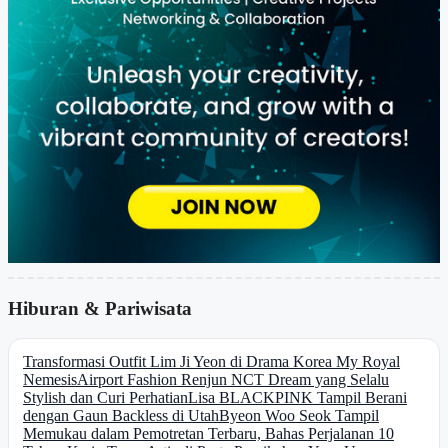
Hiburan & Pariwisata
Transformasi Outfit Lim Ji Yeon di Drama Korea My Royal
Nemesis
Airport Fashion Renjun NCT Dream yang Selalu
Stylish dan Curi Perhatian
Lisa BLACKPINK Tampil Berani
dengan Gaun Backless di Utah
Byeon Woo Seok Tampil
Memukau dalam Pemotretan Terbaru, Bahas Perjalanan 10