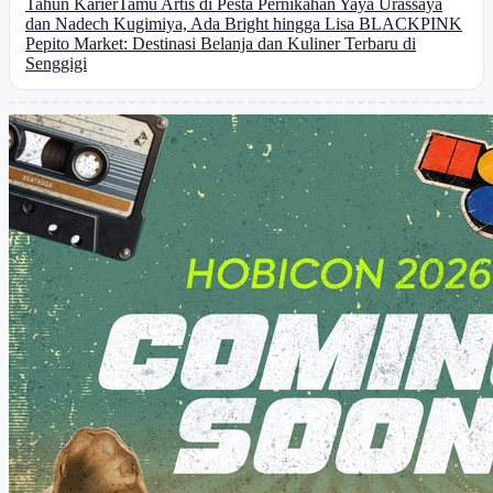
Tahun Karier
Tamu Artis di Pesta Pernikahan Yaya Urassaya
dan Nadech Kugimiya, Ada Bright hingga Lisa BLACKPINK
Pepito Market: Destinasi Belanja dan Kuliner Terbaru di
Senggigi