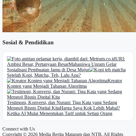
Sosial & Pendidikan
URI:
Ambisi Besar, Pertanyaan Besar
Mahasiswa Unram Gelar
Sosialisasi Pembuatan Jamu di Desa Mujur
Setelah Kopi, Matcha, Teh, Lalu Apa?
Kreator
Konten yang Menjadi Tahanan Algoritma
Testimoni, Konversi, dan Nurani: Tiga Kata yang Sedang
Menguji Bisnis Digital Kita
Harga Saya Kok Lebih Mahal?
Ketika AI Mulai Menentukan Tarif untuk Setiap Orang
Connect with Us
Copyright © 2026 Media Berita Mataram dan NTB. All Rights