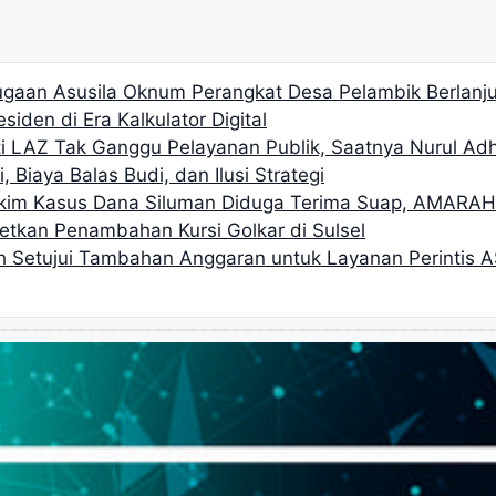
gaan Asusila Oknum Perangkat Desa Pelambik Berlanjut
siden di Era Kalkulator Digital
i LAZ Tak Ganggu Pelayanan Publik, Saatnya Nurul Ad
, Biaya Balas Budi, dan Ilusi Strategi
akim Kasus Dana Siluman Diduga Terima Suap, AMARA
getkan Penambahan Kursi Golkar di Sulsel
h Setujui Tambahan Anggaran untuk Layanan Perintis A