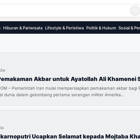
s
Hiburan & Pariwisata
Lifestyle & Peristiwa
Politik & Hukum
Sosial & Pe
dia
Pemakaman Akbar untuk Ayatollah Ali Khamenei S
– Pemerintah Iran mulai mempersiapkan pemakaman akbar bagi Pemi
al dunia dalam gelombang pertama serangan militer Amerika…
ia
karnoputri Ucapkan Selamat kepada Mojtaba Kh