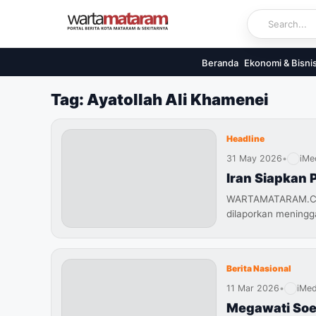
Skip
to
content
Beranda
Ekonomi & Bisni
Tag: Ayatollah Ali Khamenei
Headline
31 May 2026
•
iMe
Iran Siapkan 
WARTAMATARAM.COM 
dilaporkan meningg
Berita Nasional
11 Mar 2026
•
iMed
Megawati Soe