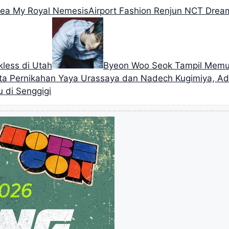
orea My Royal Nemesis
Airport Fashion Renjun NCT Dream
less di Utah
Byeon Woo Seok Tampil Memu
sta Pernikahan Yaya Urassaya dan Nadech Kugimiya, Ad
u di Senggigi