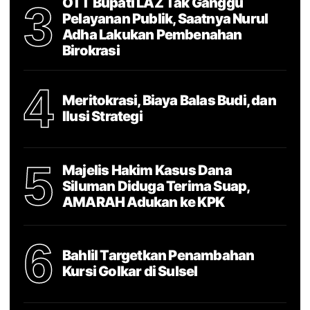
OTT Bupati LAZ Tak Ganggu
3
Pelayanan Publik, Saatnya Nurul
Adha Lakukan Pembenahan
Birokrasi
4
Meritokrasi, Biaya Balas Budi, dan
Ilusi Strategi
5
Majelis Hakim Kasus Dana
Siluman Diduga Terima Suap,
AMARAH Adukan ke KPK
6
Bahlil Targetkan Penambahan
Kursi Golkar di Sulsel