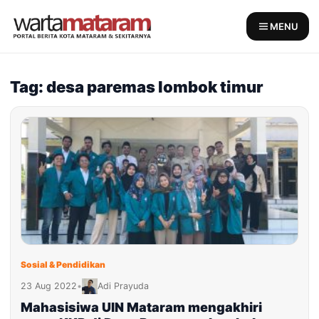
Skip
to
MENU
content
Tag: desa paremas lombok timur
Sosial & Pendidikan
23 Aug 2022
•
Adi Prayuda
Mahasisiwa UIN Mataram mengakhiri