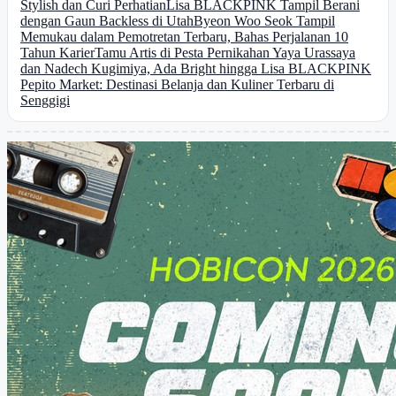
Stylish dan Curi Perhatian
Lisa BLACKPINK Tampil Berani
dengan Gaun Backless di Utah
Byeon Woo Seok Tampil
Memukau dalam Pemotretan Terbaru, Bahas Perjalanan 10
Tahun Karier
Tamu Artis di Pesta Pernikahan Yaya Urassaya
dan Nadech Kugimiya, Ada Bright hingga Lisa BLACKPINK
Pepito Market: Destinasi Belanja dan Kuliner Terbaru di
Senggigi