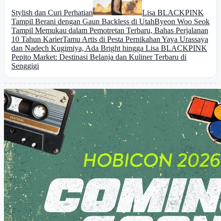
Stylish dan Curi Perhatian
Lisa BLACKPINK
Tampil Berani dengan Gaun Backless di Utah
Byeon Woo Seok
Tampil Memukau dalam Pemotretan Terbaru, Bahas Perjalanan
10 Tahun Karier
Tamu Artis di Pesta Pernikahan Yaya Urassaya
dan Nadech Kugimiya, Ada Bright hingga Lisa BLACKPINK
Pepito Market: Destinasi Belanja dan Kuliner Terbaru di
Senggigi