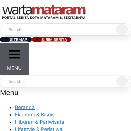
Skip
to
content
SITEMAP
KIRIM BERITA
MENU
Menu
Beranda
Ekonomi & Bisnis
Hiburan & Pariwisata
Lifestyle & Peristiwa