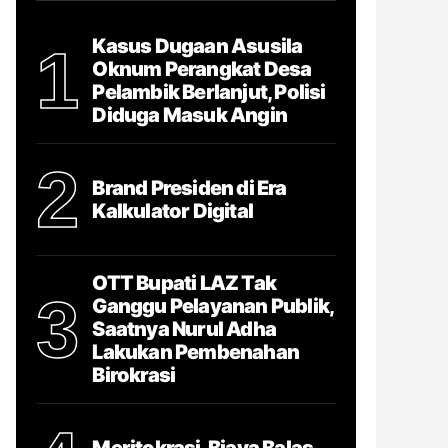
Kasus Dugaan Asusila
1
Oknum Perangkat Desa
Pelambik Berlanjut, Polisi
Diduga Masuk Angin
2
Brand Presiden di Era
Kalkulator Digital
OTT Bupati LAZ Tak
3
Ganggu Pelayanan Publik,
Saatnya Nurul Adha
Lakukan Pembenahan
Birokrasi
Meritokrasi, Biaya Balas