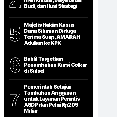
4
Budi, dan Ilusi Strategi
Majelis Hakim Kasus
5
Dana Siluman Diduga
Terima Suap, AMARAH
Adukan ke KPK
6
Bahlil Targetkan
Penambahan Kursi Golkar
di Sulsel
Pemerintah Setujui
7
Tambahan Anggaran
untuk Layanan Perintis
ASDP dan Pelni Rp209
Miliar