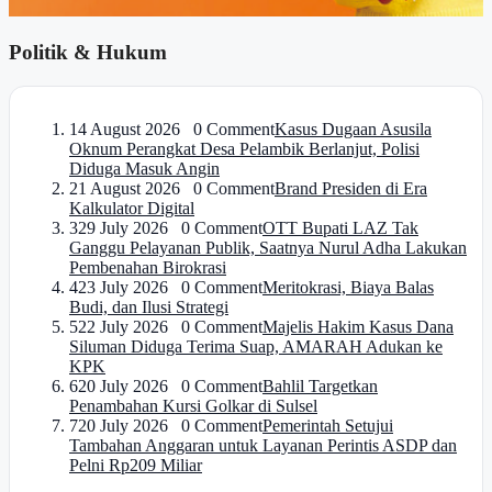
Politik & Hukum
1
4 August 2026 0 Comment
Kasus Dugaan Asusila
Oknum Perangkat Desa Pelambik Berlanjut, Polisi
Diduga Masuk Angin
2
1 August 2026 0 Comment
Brand Presiden di Era
Kalkulator Digital
3
29 July 2026 0 Comment
OTT Bupati LAZ Tak
Ganggu Pelayanan Publik, Saatnya Nurul Adha Lakukan
Pembenahan Birokrasi
4
23 July 2026 0 Comment
Meritokrasi, Biaya Balas
Budi, dan Ilusi Strategi
5
22 July 2026 0 Comment
Majelis Hakim Kasus Dana
Siluman Diduga Terima Suap, AMARAH Adukan ke
KPK
6
20 July 2026 0 Comment
Bahlil Targetkan
Penambahan Kursi Golkar di Sulsel
7
20 July 2026 0 Comment
Pemerintah Setujui
Tambahan Anggaran untuk Layanan Perintis ASDP dan
Pelni Rp209 Miliar