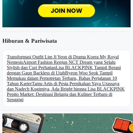
Hiburan & Pariwisata
Transformasi Outfit Lim Ji Yeon di Drama Korea My Royal
Nemesis
Airport Fashion Renjun NCT Dream yang Selalu
Stylish dan Curi Perhatian
Lisa BLACKPINK Tampil Berani
dengan Gaun Backless di Utah
Byeon Woo Seok Tampil
Memukau dalam Pemotretan Terbaru, Bahas Perjalanan 10
Tahun Karier
Tamu Artis di Pesta Pernikahan Yaya Urassaya
dan Nadech Kugimiya, Ada Bright hingga Lisa BLACKPINK
Pepito Market: Destinasi Belanja dan Kuliner Terbaru di
Senggigi