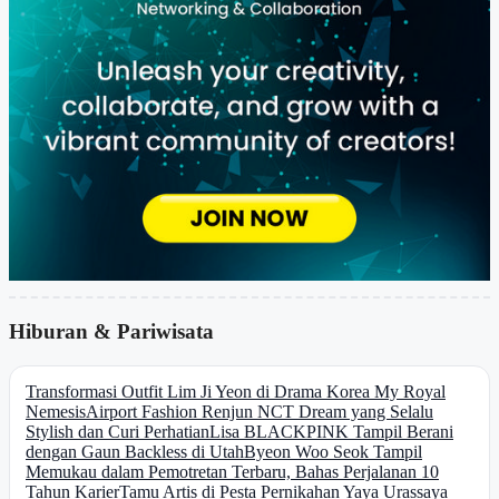
Hiburan & Pariwisata
Transformasi Outfit Lim Ji Yeon di Drama Korea My Royal
Nemesis
Airport Fashion Renjun NCT Dream yang Selalu
Stylish dan Curi Perhatian
Lisa BLACKPINK Tampil Berani
dengan Gaun Backless di Utah
Byeon Woo Seok Tampil
Memukau dalam Pemotretan Terbaru, Bahas Perjalanan 10
Tahun Karier
Tamu Artis di Pesta Pernikahan Yaya Urassaya