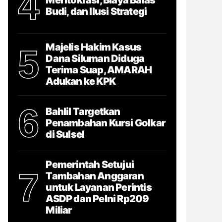
4
Budi, dan Ilusi Strategi
Majelis Hakim Kasus
5
Dana Siluman Diduga
Terima Suap, AMARAH
Adukan ke KPK
6
Bahlil Targetkan
Penambahan Kursi Golkar
di Sulsel
Pemerintah Setujui
7
Tambahan Anggaran
untuk Layanan Perintis
ASDP dan Pelni Rp209
Miliar