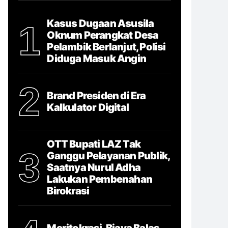
Kasus Dugaan Asusila
1
Oknum Perangkat Desa
Pelambik Berlanjut, Polisi
Diduga Masuk Angin
2
Brand Presiden di Era
Kalkulator Digital
OTT Bupati LAZ Tak
3
Ganggu Pelayanan Publik,
Saatnya Nurul Adha
Lakukan Pembenahan
Birokrasi
Meritokrasi, Biaya Balas