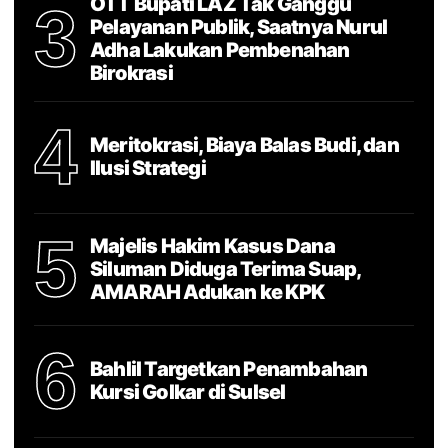
OTT Bupati LAZ Tak Ganggu
3
Pelayanan Publik, Saatnya Nurul
Adha Lakukan Pembenahan
Birokrasi
4
Meritokrasi, Biaya Balas Budi, dan
Ilusi Strategi
5
Majelis Hakim Kasus Dana
Siluman Diduga Terima Suap,
AMARAH Adukan ke KPK
6
Bahlil Targetkan Penambahan
Kursi Golkar di Sulsel