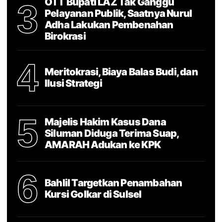
OTT Bupati LAZ Tak Ganggu
3
Pelayanan Publik, Saatnya Nurul
Adha Lakukan Pembenahan
Birokrasi
4
Meritokrasi, Biaya Balas Budi, dan
Ilusi Strategi
5
Majelis Hakim Kasus Dana
Siluman Diduga Terima Suap,
AMARAH Adukan ke KPK
6
Bahlil Targetkan Penambahan
Kursi Golkar di Sulsel