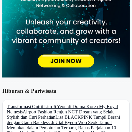
Hiburan & Pariwisata
Transformasi Outfit Lim Ji Yeon di Drama Korea My Royal
Nemesis
Airport Fashion Renjun NCT Dream yang Selalu
Stylish dan Curi Perhatian
Lisa BLACKPINK Tampil Berani
dengan Gaun Backless di Utah
Byeon Woo Seok Tampil
Memukau dalam Pemotretan Terbaru, Bahas Perjalanan 10