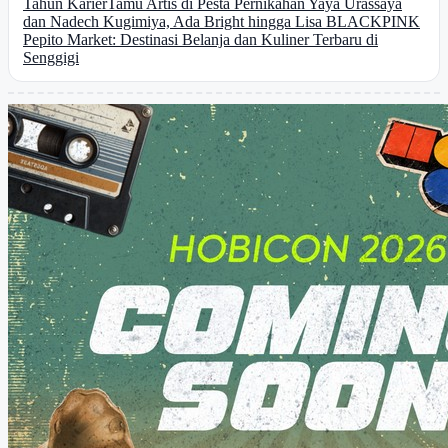
Tahun Karier
Tamu Artis di Pesta Pernikahan Yaya Urassaya
dan Nadech Kugimiya, Ada Bright hingga Lisa BLACKPINK
Pepito Market: Destinasi Belanja dan Kuliner Terbaru di
Senggigi