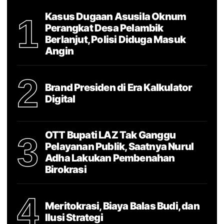
Kasus Dugaan Asusila Oknum
1
Perangkat Desa Pelambik
Berlanjut, Polisi Diduga Masuk
Angin
2
Brand Presiden di Era Kalkulator
Digital
OTT Bupati LAZ Tak Ganggu
3
Pelayanan Publik, Saatnya Nurul
Adha Lakukan Pembenahan
Birokrasi
4
Meritokrasi, Biaya Balas Budi, dan
Ilusi Strategi