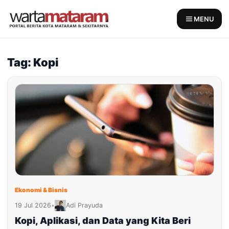
Skip
to
MENU
content
Tag: Kopi
Ekonomi & Bisnis
19 Jul 2026
•
Adi Prayuda
Kopi, Aplikasi, dan Data yang Kita Beri