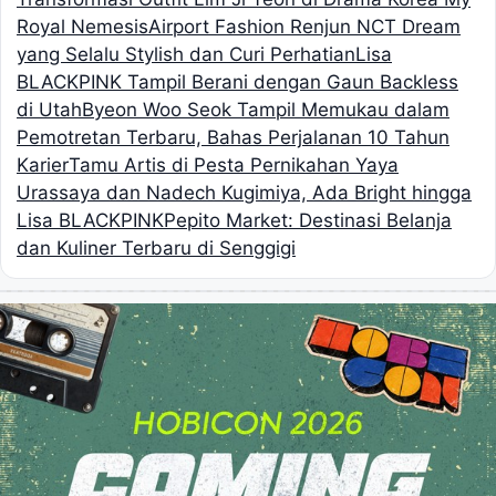
Royal Nemesis
Airport Fashion Renjun NCT Dream
yang Selalu Stylish dan Curi Perhatian
Lisa
BLACKPINK Tampil Berani dengan Gaun Backless
di Utah
Byeon Woo Seok Tampil Memukau dalam
Pemotretan Terbaru, Bahas Perjalanan 10 Tahun
Karier
Tamu Artis di Pesta Pernikahan Yaya
Urassaya dan Nadech Kugimiya, Ada Bright hingga
Lisa BLACKPINK
Pepito Market: Destinasi Belanja
dan Kuliner Terbaru di Senggigi