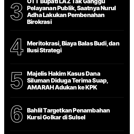
OTT Bupati LAZ Tak Ganggu
3
Pelayanan Publik, Saatnya Nurul
Adha Lakukan Pembenahan
Birokrasi
4
Meritokrasi, Biaya Balas Budi, dan
Ilusi Strategi
5
Majelis Hakim Kasus Dana
Siluman Diduga Terima Suap,
AMARAH Adukan ke KPK
6
Bahlil Targetkan Penambahan
Kursi Golkar di Sulsel