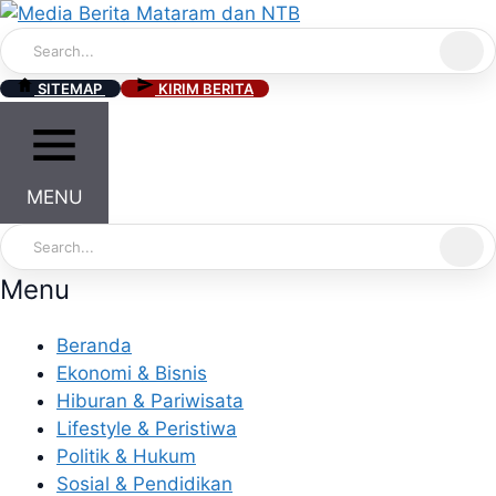
Skip
to
content
SITEMAP
KIRIM BERITA
MENU
Menu
Beranda
Ekonomi & Bisnis
Hiburan & Pariwisata
Lifestyle & Peristiwa
Politik & Hukum
Sosial & Pendidikan