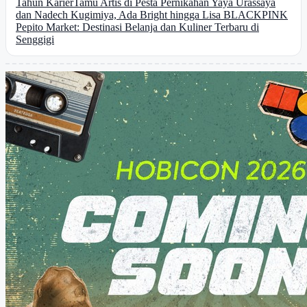
Tahun Karier
Tamu Artis di Pesta Pernikahan Yaya Urassaya
dan Nadech Kugimiya, Ada Bright hingga Lisa BLACKPINK
Pepito Market: Destinasi Belanja dan Kuliner Terbaru di
Senggigi