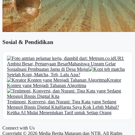
Sosial & Pendidikan
URI:
Ambisi Besar, Pertanyaan Besar
Mahasiswa Unram Gelar
Sosialisasi Pembuatan Jamu di Desa Mujur
Setelah Kopi, Matcha, Teh, Lalu Apa?
Kreator
Konten yang Menjadi Tahanan Algoritma
Testimoni, Konversi, dan Nurani: Tiga Kata yang Sedang
Menguji Bisnis Digital Kita
Harga Saya Kok Lebih Mahal?
Ketika AI Mulai Menentukan Tarif untuk Setiap Orang
Connect with Us
Copyright © 2026 Media Berita Mataram dan NTB. All Rights