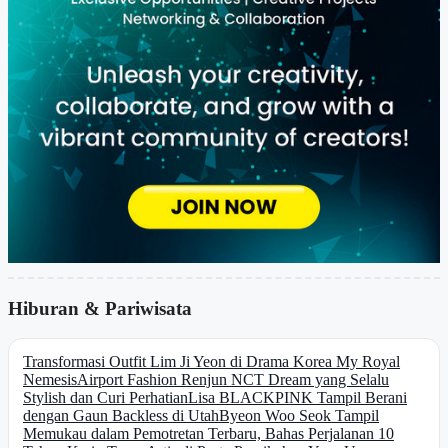
Hiburan & Pariwisata
Transformasi Outfit Lim Ji Yeon di Drama Korea My Royal
Nemesis
Airport Fashion Renjun NCT Dream yang Selalu
Stylish dan Curi Perhatian
Lisa BLACKPINK Tampil Berani
dengan Gaun Backless di Utah
Byeon Woo Seok Tampil
Memukau dalam Pemotretan Terbaru, Bahas Perjalanan 10