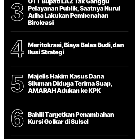
OTT Bupati LAZ Tak Ganggu
3
Pelayanan Publik, Saatnya Nurul
Adha Lakukan Pembenahan
Birokrasi
4
Meritokrasi, Biaya Balas Budi, dan
Ilusi Strategi
5
Majelis Hakim Kasus Dana
Siluman Diduga Terima Suap,
AMARAH Adukan ke KPK
6
Bahlil Targetkan Penambahan
Kursi Golkar di Sulsel