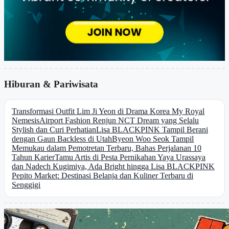
Hiburan & Pariwisata
Transformasi Outfit Lim Ji Yeon di Drama Korea My Royal
Nemesis
Airport Fashion Renjun NCT Dream yang Selalu
Stylish dan Curi Perhatian
Lisa BLACKPINK Tampil Berani
dengan Gaun Backless di Utah
Byeon Woo Seok Tampil
Memukau dalam Pemotretan Terbaru, Bahas Perjalanan 10
Tahun Karier
Tamu Artis di Pesta Pernikahan Yaya Urassaya
dan Nadech Kugimiya, Ada Bright hingga Lisa BLACKPINK
Pepito Market: Destinasi Belanja dan Kuliner Terbaru di
Senggigi