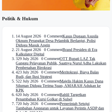
Politik & Hukum
1
4 August 2026 0 Comment
Kasus Dugaan Asusila
Oknum Perangkat Desa Pelambik Berlanjut, Polisi
Diduga Masuk Angin
2
1 August 2026 0 Comment
Brand Presiden di Era
Kalkulator Digital
3
29 July 2026 0 Comment
OTT Bupati LAZ Tak
Ganggu Pelayanan Publik, Saatnya Nurul Adha Lakukan
Pembenahan Birokrasi
4
23 July 2026 0 Comment
Meritokrasi, Biaya Balas
Budi, dan Ilusi Strategi
5
22 July 2026 0 Comment
Majelis Hakim Kasus Dana
Siluman Diduga Terima Suap, AMARAH Adukan ke
KPK
6
20 July 2026 0 Comment
Bahlil Targetkan
Penambahan Kursi Golkar di Sulsel
7
20 July 2026 0 Comment
Pemerintah Setujui
Tambahan Anggaran untuk Layanan Perintis ASDP dan