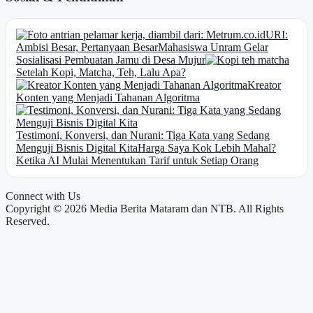
URI:
Ambisi Besar, Pertanyaan Besar
Mahasiswa Unram Gelar
Sosialisasi Pembuatan Jamu di Desa Mujur
Setelah Kopi, Matcha, Teh, Lalu Apa?
Kreator
Konten yang Menjadi Tahanan Algoritma
Testimoni, Konversi, dan Nurani: Tiga Kata yang Sedang
Menguji Bisnis Digital Kita
Harga Saya Kok Lebih Mahal?
Ketika AI Mulai Menentukan Tarif untuk Setiap Orang
Connect with Us
Copyright © 2026 Media Berita Mataram dan NTB. All Rights
Reserved.