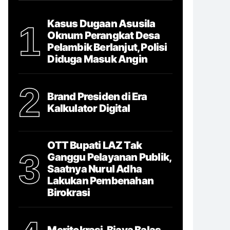
Kasus Dugaan Asusila
1
Oknum Perangkat Desa
Pelambik Berlanjut, Polisi
Diduga Masuk Angin
2
Brand Presiden di Era
Kalkulator Digital
OTT Bupati LAZ Tak
3
Ganggu Pelayanan Publik,
Saatnya Nurul Adha
Lakukan Pembenahan
Birokrasi
Meritokrasi, Biaya Balas