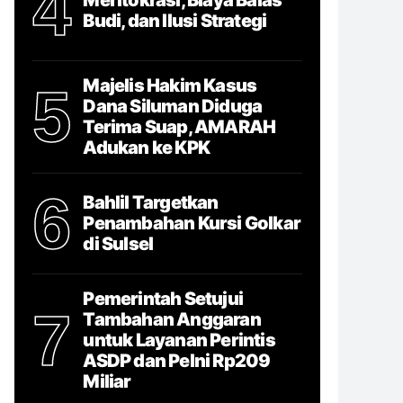
4
Budi, dan Ilusi Strategi
Majelis Hakim Kasus
5
Dana Siluman Diduga
Terima Suap, AMARAH
Adukan ke KPK
6
Bahlil Targetkan
Penambahan Kursi Golkar
di Sulsel
Pemerintah Setujui
7
Tambahan Anggaran
untuk Layanan Perintis
ASDP dan Pelni Rp209
Miliar