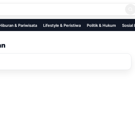
Hiburan & Pariwisata
Lifestyle & Peristiwa
Politik & Hukum
Sosial
an