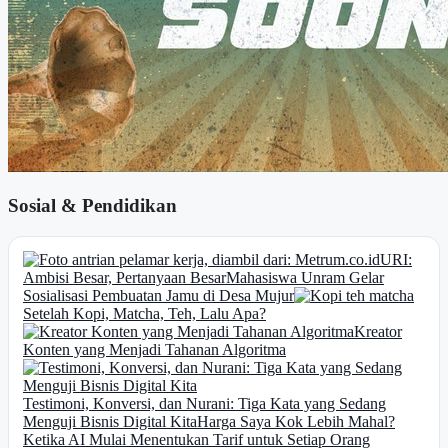
Sosial & Pendidikan
URI:
Ambisi Besar, Pertanyaan Besar
Mahasiswa Unram Gelar
Sosialisasi Pembuatan Jamu di Desa Mujur
Setelah Kopi, Matcha, Teh, Lalu Apa?
Kreator
Konten yang Menjadi Tahanan Algoritma
Testimoni, Konversi, dan Nurani: Tiga Kata yang Sedang
Menguji Bisnis Digital Kita
Harga Saya Kok Lebih Mahal?
Ketika AI Mulai Menentukan Tarif untuk Setiap Orang