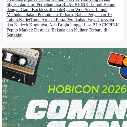
Stylish dan Curi Perhatian
Lisa BLACKPINK Tampil Berani
dengan Gaun Backless di Utah
Byeon Woo Seok Tampil
Memukau dalam Pemotretan Terbaru, Bahas Perjalanan 10
Tahun Karier
Tamu Artis di Pesta Pernikahan Yaya Urassaya
dan Nadech Kugimiya, Ada Bright hingga Lisa BLACKPINK
Pepito Market: Destinasi Belanja dan Kuliner Terbaru di
Senggigi