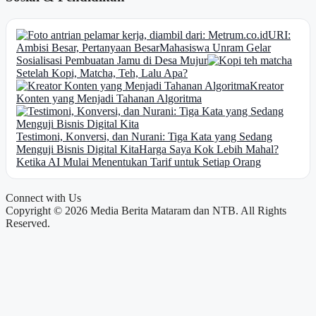
URI:
Ambisi Besar, Pertanyaan Besar
Mahasiswa Unram Gelar
Sosialisasi Pembuatan Jamu di Desa Mujur
Setelah Kopi, Matcha, Teh, Lalu Apa?
Kreator
Konten yang Menjadi Tahanan Algoritma
Testimoni, Konversi, dan Nurani: Tiga Kata yang Sedang
Menguji Bisnis Digital Kita
Harga Saya Kok Lebih Mahal?
Ketika AI Mulai Menentukan Tarif untuk Setiap Orang
Connect with Us
Copyright © 2026 Media Berita Mataram dan NTB. All Rights
Reserved.