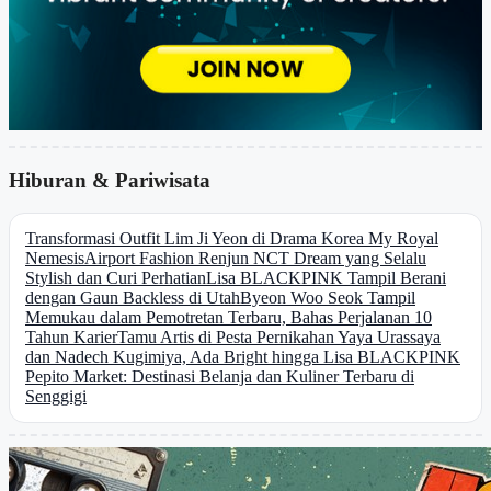
Hiburan & Pariwisata
Transformasi Outfit Lim Ji Yeon di Drama Korea My Royal
Nemesis
Airport Fashion Renjun NCT Dream yang Selalu
Stylish dan Curi Perhatian
Lisa BLACKPINK Tampil Berani
dengan Gaun Backless di Utah
Byeon Woo Seok Tampil
Memukau dalam Pemotretan Terbaru, Bahas Perjalanan 10
Tahun Karier
Tamu Artis di Pesta Pernikahan Yaya Urassaya
dan Nadech Kugimiya, Ada Bright hingga Lisa BLACKPINK
Pepito Market: Destinasi Belanja dan Kuliner Terbaru di
Senggigi