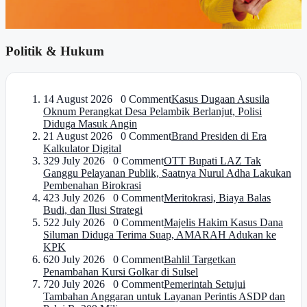
Politik & Hukum
1
4 August 2026 0 Comment
Kasus Dugaan Asusila
Oknum Perangkat Desa Pelambik Berlanjut, Polisi
Diduga Masuk Angin
2
1 August 2026 0 Comment
Brand Presiden di Era
Kalkulator Digital
3
29 July 2026 0 Comment
OTT Bupati LAZ Tak
Ganggu Pelayanan Publik, Saatnya Nurul Adha Lakukan
Pembenahan Birokrasi
4
23 July 2026 0 Comment
Meritokrasi, Biaya Balas
Budi, dan Ilusi Strategi
5
22 July 2026 0 Comment
Majelis Hakim Kasus Dana
Siluman Diduga Terima Suap, AMARAH Adukan ke
KPK
6
20 July 2026 0 Comment
Bahlil Targetkan
Penambahan Kursi Golkar di Sulsel
7
20 July 2026 0 Comment
Pemerintah Setujui
Tambahan Anggaran untuk Layanan Perintis ASDP dan