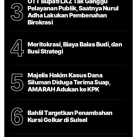
OTT Bupati LAZ Tak Ganggu
3
Pelayanan Publik, Saatnya Nurul
Adha Lakukan Pembenahan
Birokrasi
4
Meritokrasi, Biaya Balas Budi, dan
Ilusi Strategi
5
Majelis Hakim Kasus Dana
Siluman Diduga Terima Suap,
AMARAH Adukan ke KPK
6
Bahlil Targetkan Penambahan
Kursi Golkar di Sulsel