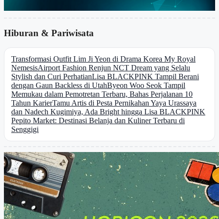
Hiburan & Pariwisata
Transformasi Outfit Lim Ji Yeon di Drama Korea My Royal
Nemesis
Airport Fashion Renjun NCT Dream yang Selalu
Stylish dan Curi Perhatian
Lisa BLACKPINK Tampil Berani
dengan Gaun Backless di Utah
Byeon Woo Seok Tampil
Memukau dalam Pemotretan Terbaru, Bahas Perjalanan 10
Tahun Karier
Tamu Artis di Pesta Pernikahan Yaya Urassaya
dan Nadech Kugimiya, Ada Bright hingga Lisa BLACKPINK
Pepito Market: Destinasi Belanja dan Kuliner Terbaru di
Senggigi