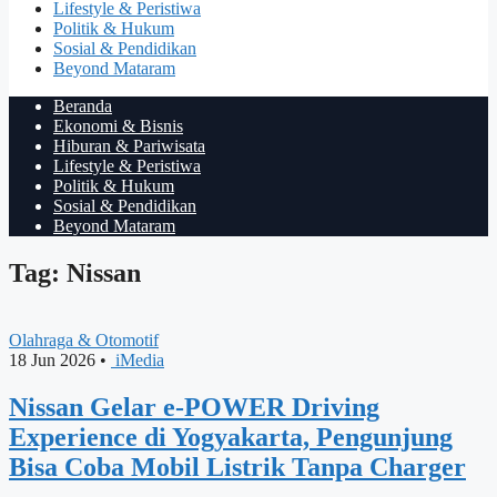
Lifestyle & Peristiwa
Politik & Hukum
Sosial & Pendidikan
Beyond Mataram
Beranda
Ekonomi & Bisnis
Hiburan & Pariwisata
Lifestyle & Peristiwa
Politik & Hukum
Sosial & Pendidikan
Beyond Mataram
Tag: Nissan
Olahraga & Otomotif
18 Jun 2026
•
iMedia
Nissan Gelar e-POWER Driving
Experience di Yogyakarta, Pengunjung
Bisa Coba Mobil Listrik Tanpa Charger