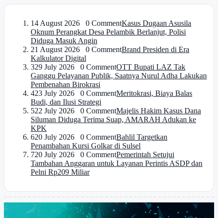
1
4 August 2026 0 Comment
Kasus Dugaan Asusila
Oknum Perangkat Desa Pelambik Berlanjut, Polisi
Diduga Masuk Angin
2
1 August 2026 0 Comment
Brand Presiden di Era
Kalkulator Digital
3
29 July 2026 0 Comment
OTT Bupati LAZ Tak
Ganggu Pelayanan Publik, Saatnya Nurul Adha Lakukan
Pembenahan Birokrasi
4
23 July 2026 0 Comment
Meritokrasi, Biaya Balas
Budi, dan Ilusi Strategi
5
22 July 2026 0 Comment
Majelis Hakim Kasus Dana
Siluman Diduga Terima Suap, AMARAH Adukan ke
KPK
6
20 July 2026 0 Comment
Bahlil Targetkan
Penambahan Kursi Golkar di Sulsel
7
20 July 2026 0 Comment
Pemerintah Setujui
Tambahan Anggaran untuk Layanan Perintis ASDP dan
Pelni Rp209 Miliar