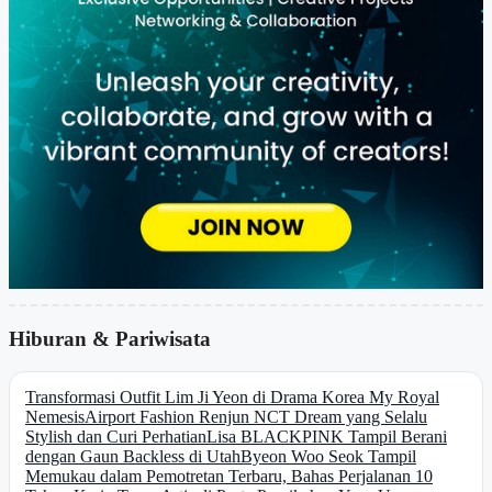
Hiburan & Pariwisata
Transformasi Outfit Lim Ji Yeon di Drama Korea My Royal
Nemesis
Airport Fashion Renjun NCT Dream yang Selalu
Stylish dan Curi Perhatian
Lisa BLACKPINK Tampil Berani
dengan Gaun Backless di Utah
Byeon Woo Seok Tampil
Memukau dalam Pemotretan Terbaru, Bahas Perjalanan 10