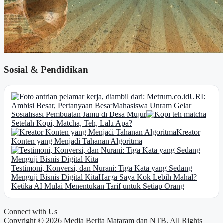
Sosial & Pendidikan
URI:
Ambisi Besar, Pertanyaan Besar
Mahasiswa Unram Gelar
Sosialisasi Pembuatan Jamu di Desa Mujur
Setelah Kopi, Matcha, Teh, Lalu Apa?
Kreator
Konten yang Menjadi Tahanan Algoritma
Testimoni, Konversi, dan Nurani: Tiga Kata yang Sedang
Menguji Bisnis Digital Kita
Harga Saya Kok Lebih Mahal?
Ketika AI Mulai Menentukan Tarif untuk Setiap Orang
Connect with Us
Copyright © 2026 Media Berita Mataram dan NTB. All Rights