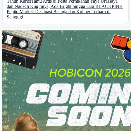
Tahun Karier
Tamu Artis di Pesta Pernikahan Yaya Urassaya
dan Nadech Kugimiya, Ada Bright hingga Lisa BLACKPINK
Pepito Market: Destinasi Belanja dan Kuliner Terbaru di
Senggigi