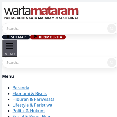
Skip
to
content
SITEMAP
KIRIM BERITA
MENU
Menu
Beranda
Ekonomi & Bisnis
Hiburan & Pariwisata
Lifestyle & Peristiwa
Politik & Hukum
Sosial & Pendidikan