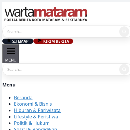
Skip
to
content
SITEMAP
KIRIM BERITA
MENU
Menu
Beranda
Ekonomi & Bisnis
Hiburan & Pariwisata
Lifestyle & Peristiwa
Politik & Hukum
Sosial & Pendidikan