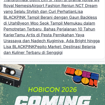
Royal Nemesis
Airport Fashion Renjun NCT Dream
yang Selalu Stylish dan Curi Perhatian
Lisa
BLACKPINK Tampil Berani dengan Gaun Backless
di Utah
Byeon Woo Seok Tampil Memukau dalam
Pemotretan Terbaru, Bahas Perjalanan 10 Tahun
Karier
Tamu Artis di Pesta Pernikahan Yaya
Urassaya dan Nadech Kugimiya, Ada Bright hingga
Lisa BLACKPINK
Pepito Market: Destinasi Belanja
dan Kuliner Terbaru di Senggigi