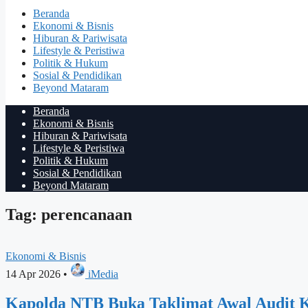
Beranda
Ekonomi & Bisnis
Hiburan & Pariwisata
Lifestyle & Peristiwa
Politik & Hukum
Sosial & Pendidikan
Beyond Mataram
Beranda
Ekonomi & Bisnis
Hiburan & Pariwisata
Lifestyle & Peristiwa
Politik & Hukum
Sosial & Pendidikan
Beyond Mataram
Tag: perencanaan
Ekonomi & Bisnis
14 Apr 2026
•
iMedia
Kapolda NTB Buka Taklimat Awal Audit K