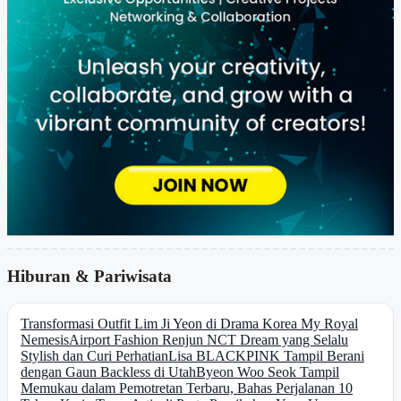
Hiburan & Pariwisata
Transformasi Outfit Lim Ji Yeon di Drama Korea My Royal
Nemesis
Airport Fashion Renjun NCT Dream yang Selalu
Stylish dan Curi Perhatian
Lisa BLACKPINK Tampil Berani
dengan Gaun Backless di Utah
Byeon Woo Seok Tampil
Memukau dalam Pemotretan Terbaru, Bahas Perjalanan 10