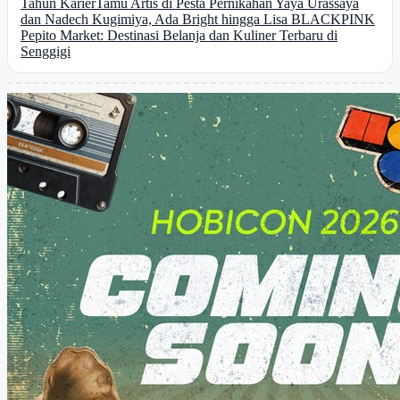
Tahun Karier
Tamu Artis di Pesta Pernikahan Yaya Urassaya
dan Nadech Kugimiya, Ada Bright hingga Lisa BLACKPINK
Pepito Market: Destinasi Belanja dan Kuliner Terbaru di
Senggigi