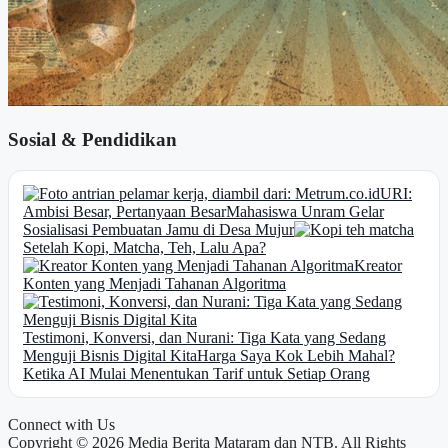
Sosial & Pendidikan
URI:
Ambisi Besar, Pertanyaan Besar
Mahasiswa Unram Gelar
Sosialisasi Pembuatan Jamu di Desa Mujur
Setelah Kopi, Matcha, Teh, Lalu Apa?
Kreator
Konten yang Menjadi Tahanan Algoritma
Testimoni, Konversi, dan Nurani: Tiga Kata yang Sedang
Menguji Bisnis Digital Kita
Harga Saya Kok Lebih Mahal?
Ketika AI Mulai Menentukan Tarif untuk Setiap Orang
Connect with Us
Copyright © 2026 Media Berita Mataram dan NTB. All Rights