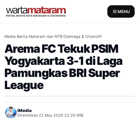
Skip
to
MENU
content
Media Berita Mataram dan NTB
/
Olahraga & Otomotif
Arema FC Tekuk PSIM
Yogyakarta 3-1 di Laga
Pamungkas BRI Super
League
iMedia
Diterbitkan 22 May 2026 22:20 WIB