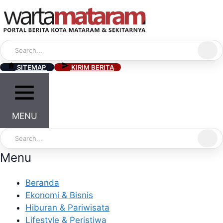
Skip
to
content
SITEMAP
KIRIM BERITA
MENU
Menu
Beranda
Ekonomi & Bisnis
Hiburan & Pariwisata
Lifestyle & Peristiwa