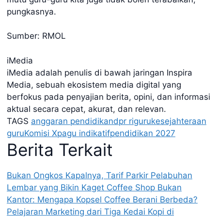
pungkasnya.
Sumber: RMOL
iMedia
iMedia adalah penulis di bawah jaringan Inspira
Media, sebuah ekosistem media digital yang
berfokus pada penyajian berita, opini, dan informasi
aktual secara cepat, akurat, dan relevan.
TAGS
anggaran pendidikan
dpr ri
guru
kesejahteraan
guru
Komisi X
pagu indikatif
pendidikan 2027
Berita Terkait
Bukan Ongkos Kapalnya, Tarif Parkir Pelabuhan
Lembar yang Bikin Kaget
Coffee Shop Bukan
Kantor: Mengapa Kopsel Coffee Berani Berbeda?
Pelajaran Marketing dari Tiga Kedai Kopi di