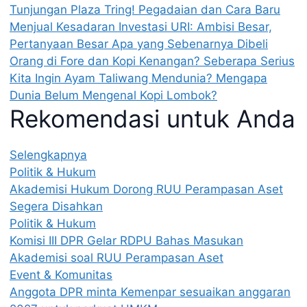
Tunjungan Plaza
Tring! Pegadaian dan Cara Baru
Menjual Kesadaran Investasi
URI: Ambisi Besar,
Pertanyaan Besar
Apa yang Sebenarnya Dibeli
Orang di Fore dan Kopi Kenangan?
Seberapa Serius
Kita Ingin Ayam Taliwang Mendunia?
Mengapa
Dunia Belum Mengenal Kopi Lombok?
Rekomendasi untuk Anda
Selengkapnya
Politik & Hukum
Akademisi Hukum Dorong RUU Perampasan Aset
Segera Disahkan
Politik & Hukum
Komisi III DPR Gelar RDPU Bahas Masukan
Akademisi soal RUU Perampasan Aset
Event & Komunitas
Anggota DPR minta Kemenpar sesuaikan anggaran