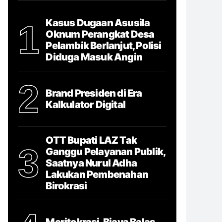
Kasus Dugaan Asusila
1
Oknum Perangkat Desa
Pelambik Berlanjut, Polisi
Diduga Masuk Angin
2
Brand Presiden di Era
Kalkulator Digital
OTT Bupati LAZ Tak
3
Ganggu Pelayanan Publik,
Saatnya Nurul Adha
Lakukan Pembenahan
Birokrasi
Meritokrasi, Biaya Balas