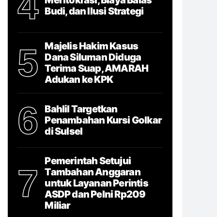
4
Budi, dan Ilusi Strategi
Majelis Hakim Kasus
5
Dana Siluman Diduga
Terima Suap, AMARAH
Adukan ke KPK
6
Bahlil Targetkan
Penambahan Kursi Golkar
di Sulsel
Pemerintah Setujui
7
Tambahan Anggaran
untuk Layanan Perintis
ASDP dan Pelni Rp209
Miliar