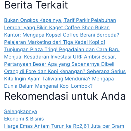
Berita Terkait
Bukan Ongkos Kapalnya, Tarif Parkir Pelabuhan
Lembar yang Bikin Kaget
Coffee Shop Bukan
Kantor: Mengapa Kopsel Coffee Berani Berbeda?
Pelajaran Marketing dari Tiga Kedai Kopi di
Tunjungan Plaza
Tring! Pegadaian dan Cara Baru
Menjual Kesadaran Investasi
URI: Ambisi Besar,
Pertanyaan Besar
Apa yang Sebenarnya Dibeli
Orang di Fore dan Kopi Kenangan?
Seberapa Serius
Kita Ingin Ayam Taliwang Mendunia?
Mengapa
Dunia Belum Mengenal Kopi Lombok?
Rekomendasi untuk Anda
Selengkapnya
Ekonomi & Bisnis
Harga Emas Antam Turun ke Rp2,61 Juta per Gram