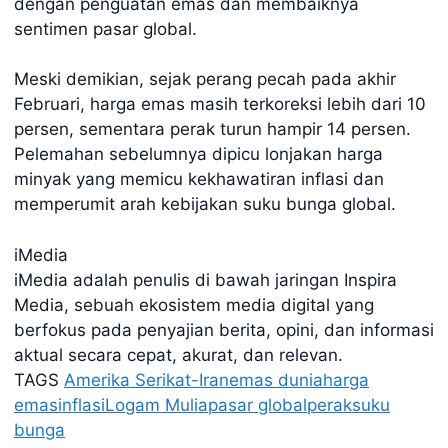
dengan penguatan emas dan membaiknya
sentimen pasar global.
Meski demikian, sejak perang pecah pada akhir
Februari, harga emas masih terkoreksi lebih dari 10
persen, sementara perak turun hampir 14 persen.
Pelemahan sebelumnya dipicu lonjakan harga
minyak yang memicu kekhawatiran inflasi dan
memperumit arah kebijakan suku bunga global.
iMedia
iMedia adalah penulis di bawah jaringan Inspira
Media, sebuah ekosistem media digital yang
berfokus pada penyajian berita, opini, dan informasi
aktual secara cepat, akurat, dan relevan.
TAGS
Amerika Serikat-Iran
emas dunia
harga
emas
inflasi
Logam Mulia
pasar global
perak
suku
bunga