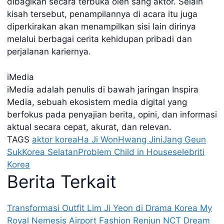
dibagikan secara terbuka oleh sang aktor. Selain
kisah tersebut, penampilannya di acara itu juga
diperkirakan akan menampilkan sisi lain dirinya
melalui berbagai cerita kehidupan pribadi dan
perjalanan kariernya.
iMedia
iMedia adalah penulis di bawah jaringan Inspira
Media, sebuah ekosistem media digital yang
berfokus pada penyajian berita, opini, dan informasi
aktual secara cepat, akurat, dan relevan.
TAGS
aktor korea
Ha Ji Won
Hwang Jini
Jang Geun
Suk
Korea Selatan
Problem Child in House
selebriti
Korea
Berita Terkait
Transformasi Outfit Lim Ji Yeon di Drama Korea My
Royal Nemesis
Airport Fashion Renjun NCT Dream