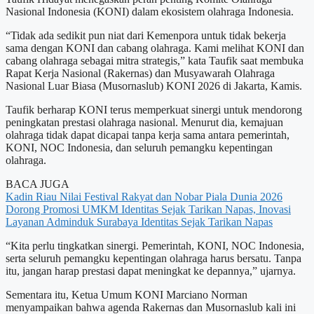
Nasional Indonesia (KONI) dalam ekosistem olahraga Indonesia.
“Tidak ada sedikit pun niat dari Kemenpora untuk tidak bekerja
sama dengan KONI dan cabang olahraga. Kami melihat KONI dan
cabang olahraga sebagai mitra strategis,” kata Taufik saat membuka
Rapat Kerja Nasional (Rakernas) dan Musyawarah Olahraga
Nasional Luar Biasa (Musornaslub) KONI 2026 di Jakarta, Kamis.
Taufik berharap KONI terus memperkuat sinergi untuk mendorong
peningkatan prestasi olahraga nasional. Menurut dia, kemajuan
olahraga tidak dapat dicapai tanpa kerja sama antara pemerintah,
KONI, NOC Indonesia, dan seluruh pemangku kepentingan
olahraga.
BACA JUGA
Kadin Riau Nilai Festival Rakyat dan Nobar Piala Dunia 2026
Dorong Promosi UMKM
Identitas Sejak Tarikan Napas, Inovasi
Layanan Adminduk Surabaya
Identitas Sejak Tarikan Napas
“Kita perlu tingkatkan sinergi. Pemerintah, KONI, NOC Indonesia,
serta seluruh pemangku kepentingan olahraga harus bersatu. Tanpa
itu, jangan harap prestasi dapat meningkat ke depannya,” ujarnya.
Sementara itu, Ketua Umum KONI Marciano Norman
menyampaikan bahwa agenda Rakernas dan Musornaslub kali ini