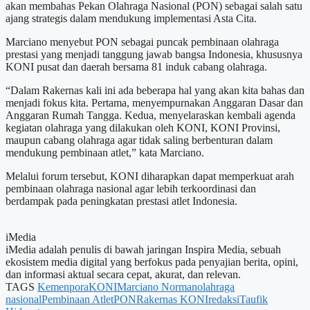
akan membahas Pekan Olahraga Nasional (PON) sebagai salah satu
ajang strategis dalam mendukung implementasi Asta Cita.
Marciano menyebut PON sebagai puncak pembinaan olahraga
prestasi yang menjadi tanggung jawab bangsa Indonesia, khususnya
KONI pusat dan daerah bersama 81 induk cabang olahraga.
“Dalam Rakernas kali ini ada beberapa hal yang akan kita bahas dan
menjadi fokus kita. Pertama, menyempurnakan Anggaran Dasar dan
Anggaran Rumah Tangga. Kedua, menyelaraskan kembali agenda
kegiatan olahraga yang dilakukan oleh KONI, KONI Provinsi,
maupun cabang olahraga agar tidak saling berbenturan dalam
mendukung pembinaan atlet,” kata Marciano.
Melalui forum tersebut, KONI diharapkan dapat memperkuat arah
pembinaan olahraga nasional agar lebih terkoordinasi dan
berdampak pada peningkatan prestasi atlet Indonesia.
iMedia
iMedia adalah penulis di bawah jaringan Inspira Media, sebuah
ekosistem media digital yang berfokus pada penyajian berita, opini,
dan informasi aktual secara cepat, akurat, dan relevan.
TAGS
Kemenpora
KONI
Marciano Norman
olahraga
nasional
Pembinaan Atlet
PON
Rakernas KONI
redaksi
Taufik