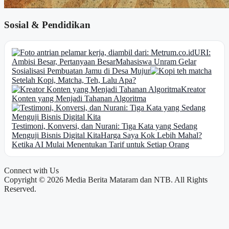
Sosial & Pendidikan
URI:
Ambisi Besar, Pertanyaan Besar
Mahasiswa Unram Gelar
Sosialisasi Pembuatan Jamu di Desa Mujur
Setelah Kopi, Matcha, Teh, Lalu Apa?
Kreator
Konten yang Menjadi Tahanan Algoritma
Testimoni, Konversi, dan Nurani: Tiga Kata yang Sedang
Menguji Bisnis Digital Kita
Harga Saya Kok Lebih Mahal?
Ketika AI Mulai Menentukan Tarif untuk Setiap Orang
Connect with Us
Copyright © 2026 Media Berita Mataram dan NTB. All Rights
Reserved.