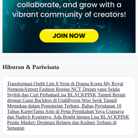
Hiburan & Pariwisata
Transformasi Outfit Lim Ji Yeon di Drama Korea My Royal
Nemesis
Airport Fashion Renjun NCT Dream yang Selalu
Stylish dan Curi Perhatian
Lisa BLACKPINK Tampil Berani
dengan Gaun Backless di Utah
Byeon Woo Seok Tampil
Memukau dalam Pemotretan Terbaru, Bahas Perjalanan 10
Tahun Karier
Tamu Artis di Pesta Pernikahan Yaya Urassaya
dan Nadech Kugimiya, Ada Bright hingga Lisa BLACKPINK
Pepito Market: Destinasi Belanja dan Kuliner Terbaru di
Senggigi