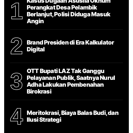
Kasus Dugaan Asusila Oknum
1
Perangkat Desa Pelambik
Berlanjut, Polisi Diduga Masuk
Angin
2
Brand Presiden di Era Kalkulator
Digital
OTT Bupati LAZ Tak Ganggu
3
Pelayanan Publik, Saatnya Nurul
Adha Lakukan Pembenahan
Birokrasi
4
Meritokrasi, Biaya Balas Budi, dan
Ilusi Strategi